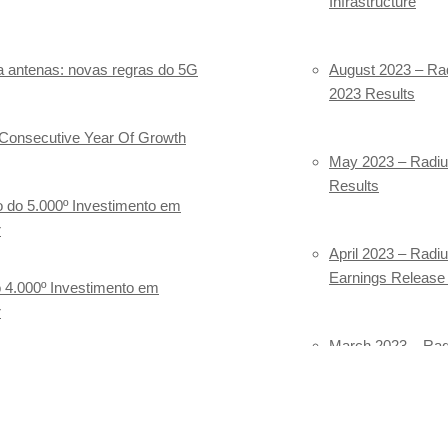
Highline compra to
Infrastructure
Para órgão antitruste, operaç
a antenas: novas regras do 5G
August 2023
– Rad
Mais
2023 Results
Petrobas coloca re
 Consecutive Year Of Growth
Potenciais compradores devem
May 2023
– Radius
interesse até o dia 21 de out
Results
 do 5.000º Investimento em
Vivo terá de inves
r
determina a Anatel
April 2023
– Radiu
Earnings Release
 4.000º Investimento em
Em decisão unânime, o Conse
r
obrigação de fazer referente
March 2023
– Radi
Estamos olhando to
Results
venda no Brasil, a
Empresa de infraestrutura s
March 2023
– Radi