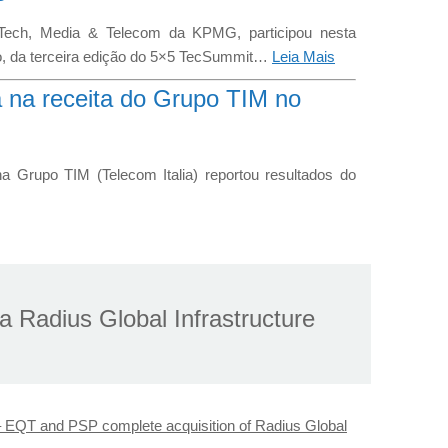
Tech, Media & Telecom da KPMG, participou nesta
ro, da terceira edição do 5×5 TecSummit…
Leia Mais
ta na receita do Grupo TIM no
na Grupo TIM (Telecom Italia) reportou resultados do
aram a relevância da operação brasileira no negócio…
nderá 4G e 5G na amazônia com o
 SES
a Radius Global Infrastructure
ma que “com uma demanda sem precedentes por
potência nas comunidades mais isoladas da Amazônia,
ma renovação de capacidade plurianual com a Claro
…
Leia Mais
 EQT and PSP complete acquisition of Radius Global