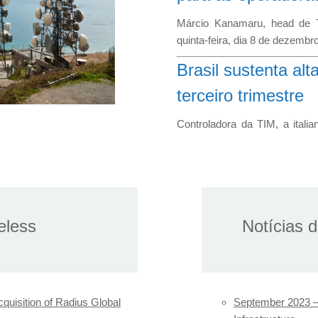
Márcio Kanamaru, head de 
quinta-feira, dia 8 de dezemb
Brasil sustenta al
terceiro trimestre
Controladora da TIM, a italia
terceiro trimestre que destac
Leia Mais
Claro Brasil este
O3b mPOWER da
eless
Notícias d
Em comunicado a SES afir
conectividade móvel de alta 
a SES anuncia que assinou u
Brasil, por meio da Embratel
uisition of Radius Global
September 2023
–