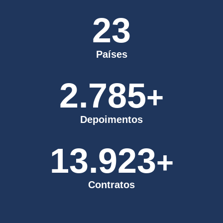
23
Países
2.793
+
Depoimentos
13.965
+
Contratos