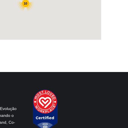
 Evolução
mando o
and, Co-