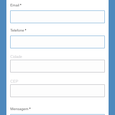
Email
*
Telefone
*
Cidad
Cidade
e
CEP
CEP
Mensagem
*