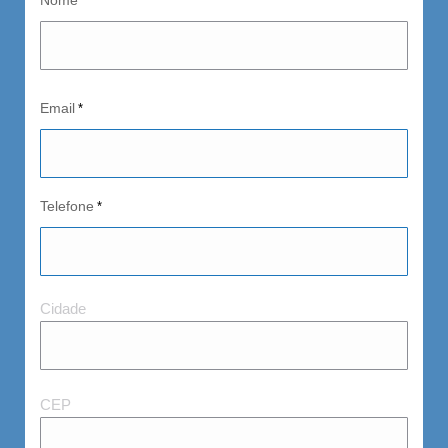
Nome
*
Email
*
Telefone
*
Cidad
Cidade
e
CEP
CEP