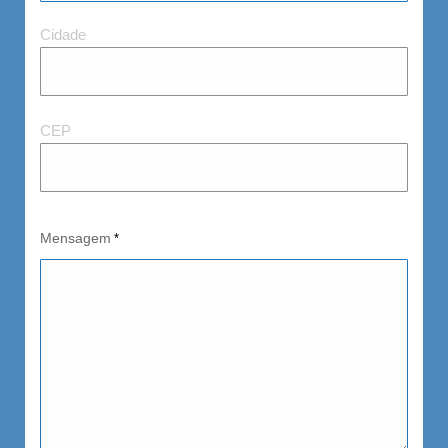
Cidad
Cidade
e
CEP
CEP
Mensagem
*