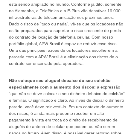
está sendo ampliado no mundo. Conforme já dito, somente
na Alemanha, a Telefônica e a E-Plus vão desativar 16.000
infraestruturas de telecomunicação nos próximos anos.
Dado o risco de “tudo ou nada”, vê-se que os locadores não
estão preparados para suportar o risco crescente de perda
do contrato de locação de telefonia celular. Com nosso
portfólio global, APW Brasil é capaz de reduzir esse risco.
Uma das principais razões de os locadores escolherem a
parceria com a APW Brasil é a eliminação dos riscos de o
contrato ser encerrado pela operadora.
Não coloque seu aluguel debaixo do seu colchão –
especialmente com o aumento dos riscos:
a expressão
“que não se deve colocar o seu dinheiro debaixo do colchão”
é familiar. O significado é claro. Ao invés de deixar o dinheiro
parado, você deve reinvesti-lo. Em um contexto de aumento
dos riscos, é ainda mais prudente receber um alto
pagamento à vista em troca do direito de recebimento de
aluguéis de antena de celular que podem ou não serem
pagos no futuro. Além disso, é possível gerar retorno sobre