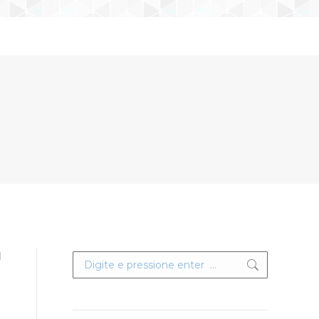
d
Search: