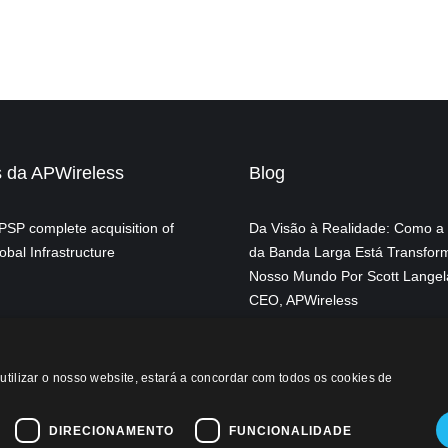
s da APWireless
Blog
SP complete acquisition of
Da Visão à Realidade: Como a
obal Infrastructure
da Banda Larga Está Transfor
Nosso Mundo Por Scott Langel
CEO, APWireless
Tendências Globais das Torres
em 2024
utilizar o nosso website, estará a concordar com todos os cookies de
DIRECIONAMENTO
FUNCIONALIDADE
vacidade