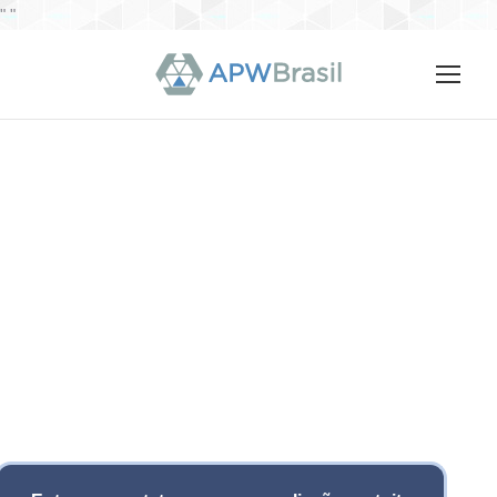
"
"
O Que Fazemos
Na APW Brasil, o processo de negociação e de
conclusão de parceria é realizado de modo célere e
transparente. Não há surpresas. Em cada etapa da
negociação, nossa equipe estará à disposição para
esclarecer dúvidas e auxiliar no que for necessário.